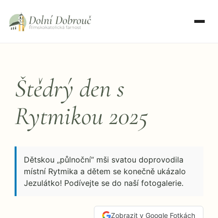
Přeskočit
na
obsah
Štědrý den s
Rytmikou 2025
Dětskou „půlnoční“ mši svatou doprovodila
místní Rytmika a dětem se konečně ukázalo
Jezulátko! Podívejte se do naší fotogalerie.
Zobrazit v Google Fotkách