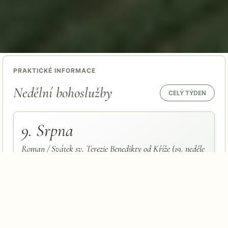
PRAKTICKÉ INFORMACE
Nedělní bohoslužby
CELÝ TÝDEN
9. Srpna
Roman / Svátek sv. Terezie Benedikty od Kříže (19. neděle
v mezidobí)
09:00
Mše sv. v kostele sv. Mikuláše v DD
(PPM)
10:30
Poutní mše sv. v kostele v Ostrově